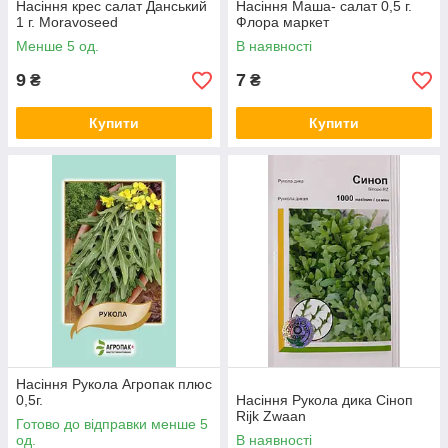
Насіння крес салат Данський
Насіння Маша- салат 0,5 г.
1 г. Moravoseed
Флора маркет
Менше 5 од.
В наявності
9
7
₴
₴
Купити
Купити
Насіння Рукола Агропак плюс
0,5г.
Насіння Рукола дика Сіноп
Rijk Zwaan
Готово до відправки менше 5
од.
В наявності