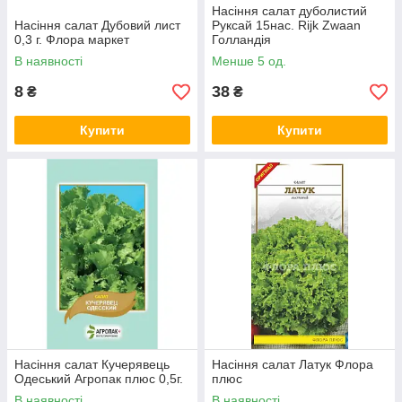
Насіння салат дуболистий
Насіння салат Дубовий лист
Руксай 15нас. Rijk Zwaan
0,3 г. Флора маркет
Голландія
В наявності
Менше 5 од.
8
38
₴
₴
Купити
Купити
Насіння салат Кучерявець
Насіння салат Латук Флора
Одеський Агропак плюс 0,5г.
плюс
В наявності
В наявності