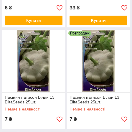
6
33
₴
₴
Купити
Купити
Розпродаж
Насіння патисон Білий 13
Насіння патисон Білий 13
ElitaSeeds 25шт.
ElitaSeeds 25шт.
Немає в наявності
Немає в наявності
7
7
₴
₴