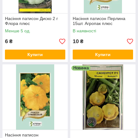
Насіння патисон Диско 2 г
Насіння патисон Перлина
Флора плюс
15шт. Агропак плюс
Менше 5 од.
В наявності
6
10
₴
₴
Купити
Купити
Новинка
Насіння патисон