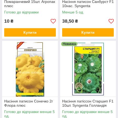
Помаранчевий 15шт. Агропак
Насіння патисон Санбурст F1
плюс
10нас. Syngenta
Готово до відправки
Менше 5 од.
10
38,50
₴
₴
Купити
Купити
Новинка
Насіння патисон Сонечко 2г
Насіння патіссон Старшип F1
Флора плюс
10шт. Syngenta Голландія
Готово до відправки менше 5
Готово до відправки менше 5
од.
од.