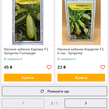
Насіння кабачок Карізма F1
Насіння кабачок Корделія F1
Syngenta Голландія
5 нас. Syngenta
В наявності
В наявності
45
23
₴
₴
Купити
Купити
Показати ще
1
/ 3