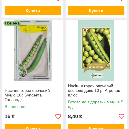
Купити
Купити
Новинка
Насіння горох овочевий
Насіння горох овочевий
овочеве диво 10 р. Агропак
Муціо 10г. Syngenta
плюс
Голландія
Готово до відправки менше 5
В наявності
од.
16
8,40
₴
₴
Купити
Купити