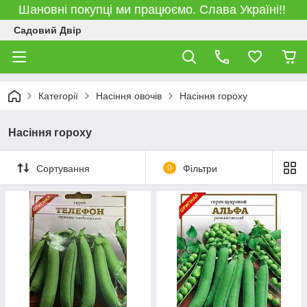
Шановні покупці ми працюємо. Слава Україні!!
Садовий Двір
Категорії
Насіння овочів
Насіння гороху
Насіння гороху
Сортування
0
Фільтри