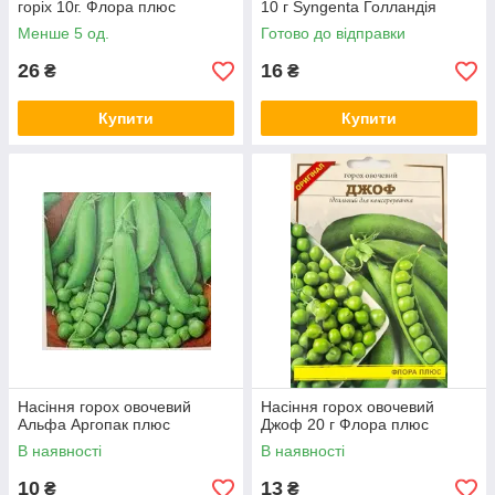
горіх 10г. Флора плюс
10 г Syngenta Голландія
Менше 5 од.
Готово до відправки
26
16
₴
₴
Купити
Купити
Насіння горох овочевий
Насіння горох овочевий
Альфа Аргопак плюс
Джоф 20 г Флора плюс
В наявності
В наявності
10
13
₴
₴