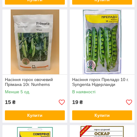
Насіння горох овочевий
Насіння горох Преладо 10 г.
Прімана 10г. Nunhems
Syngenta Нідерланди
Менше 5 од.
В наявності
15
19
₴
₴
Купити
Купити