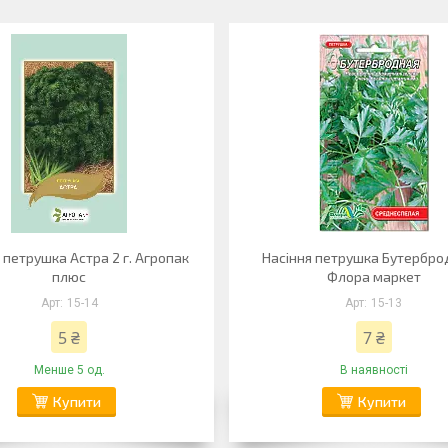
 петрушка Астра 2 г. Агропак
Насіння петрушка Бутербро
плюс
Флора маркет
15-14
15-13
5 ₴
7 ₴
Менше 5 од.
В наявності
Купити
Купити