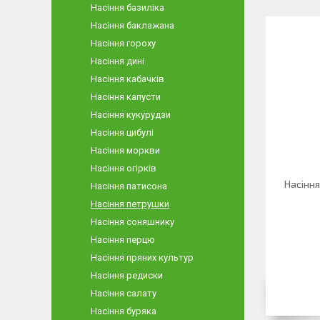
Насіння базиліка
Насіння баклажана
Насіння гороху
Насіння дині
Насіння кабачків
Насіння капусти
Насіння кукурудзи
Насіння цибулі
Насіння моркви
Насіння огірків
Насіння
Насіння патисона
Насіння петрушки
Насіння соняшнику
Насіння перцю
Насіння пряних культур
Насіння редиски
Насіння салату
Насіння буряка