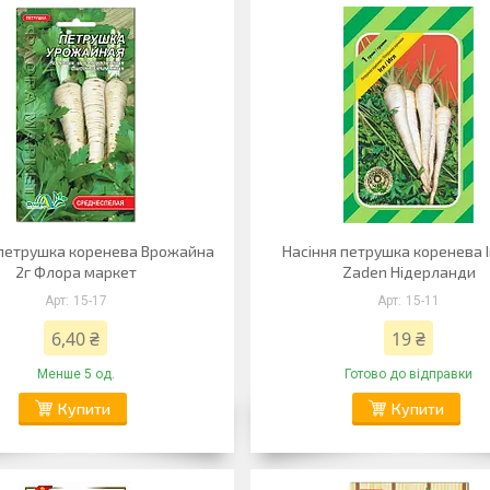
 петрушка коренева Врожайна
Насіння петрушка коренева І
2г Флора маркет
Zaden Нідерланди
15-17
15-11
6,40 ₴
19 ₴
Менше 5 од.
Готово до відправки
Купити
Купити