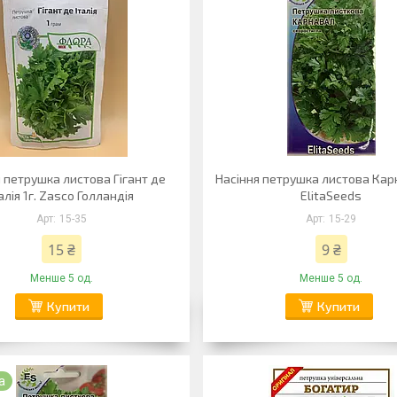
 петрушка листова Гігант де
Насіння петрушка листова Кар
алія 1г. Zasco Голландія
ElitaSeeds
15-35
15-29
15 ₴
9 ₴
Менше 5 од.
Менше 5 од.
Купити
Купити
а