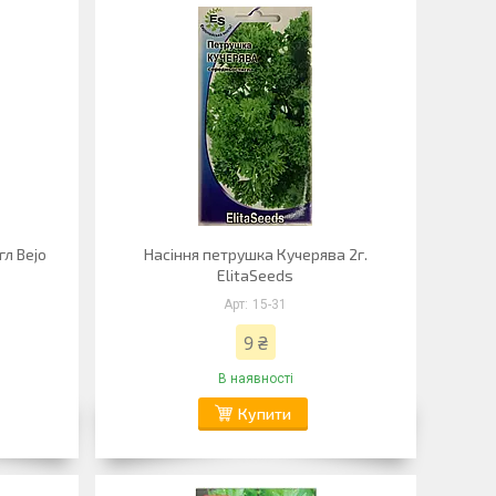
гл Bejo
Насіння петрушка Кучерява 2г.
ElitaSeeds
15-31
9 ₴
В наявності
Купити