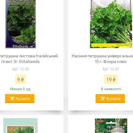
петрушка листова Італійський
Насіння петрушка універсальн
гігант 3г. ElitaSeeds
15 г. Флора плюс
15-30
15-07
9 ₴
19 ₴
Менше 5 од.
В наявності
Купити
Купити