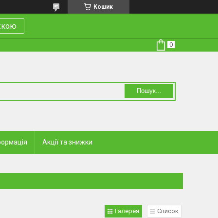
Кошик
ижкою
Пошук...
формація
Акції та знижки
Галерея
Список