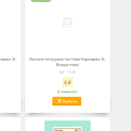
навал 3г.
Насіння петрушка листова Карнавал 3г.
Флора плюс
15-36
6 ₴
В наявності
Купити