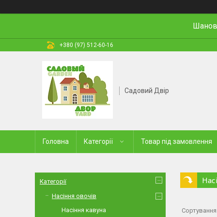
Шановн
+380 (97) 512-60-16
Садовий Двір
Головна
Категорії
Товар під замовлення
Нас
Категорії
Насіння овочів
Насіння кавуна