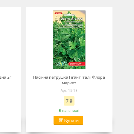
дна 2г
Насіння петрушка Гігант Італії Флора
маркет
15-18
7 ₴
В наявності
Купити