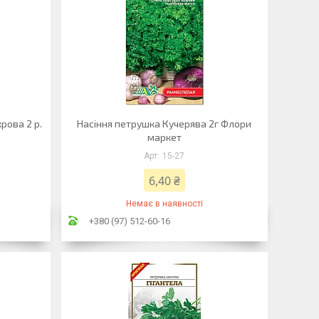
рова 2 р.
Насіння петрушка Кучерява 2г Флори
маркет
15-27
6,40 ₴
Немає в наявності
+380 (97) 512-60-16