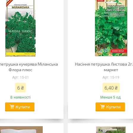
 петрушка кучерява Міланська
Насіння петрушка Листова 2г
Флора плюс
маркет
15-01
15-19
6 ₴
6,40 ₴
В наявності
Менше 5 од.
Купити
Купити