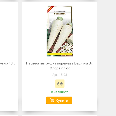
інія 10г.
Насіння петрушка коренева Берлінія 3г.
Флора плюс
15-03
6 ₴
В наявності
Купити