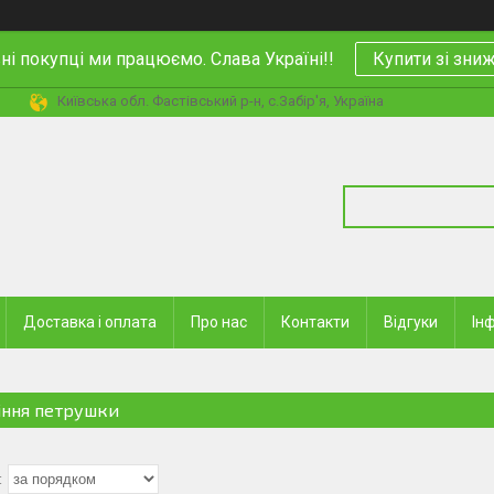
і покупці ми працюємо. Слава Україні!!
Купити зі зн
Київська обл. Фастівський р-н, с.Забір'я, Україна
Доставка і оплата
Про нас
Контакти
Відгуки
Ін
іння петрушки