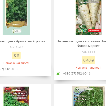
 петрушка Ароматна Агропак
Насіння петрушка коренева Цук
Флора маркет
15-20
15-16
8 ₴
6,40 ₴
Немає в наявності
Немає в наявності
97) 512-60-16
+380 (97) 512-60-16