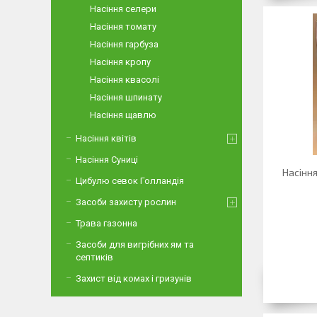
Насіння селери
Насіння томату
Насіння гарбуза
Насіння кропу
Насіння квасолі
Насіння шпинату
Насіння щавлю
Насіння квітів
Насіння Суниці
Насіння
Цибулю севок Голландія
Засоби захисту рослин
Трава газонна
Засоби для вигрібних ям та
септиків
Захист від комах і гризунів