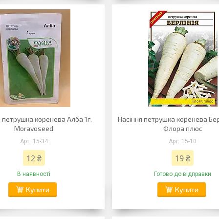
 петрушка коренева Алба 1г.
Насіння петрушка коренева Берл
Moravoseed
Флора плюс
15-34
15-10
12 ₴
19 ₴
В наявності
Готово до відправки
Купити
Купити