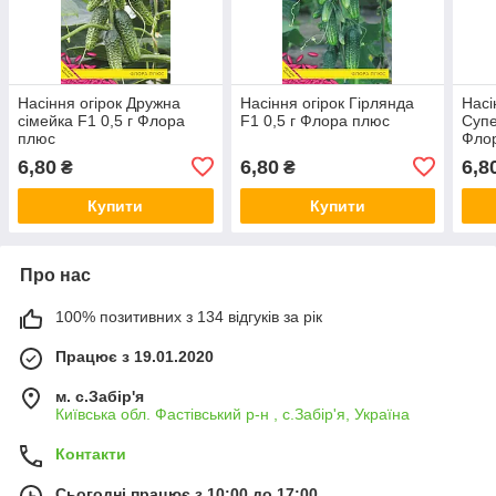
Насіння огірок Дружна
Насіння огірок Гірлянда
Насі
сімейка F1 0,5 г Флора
F1 0,5 г Флора плюс
Супе
плюс
Фло
6,80
6,80
6,8
₴
₴
Купити
Купити
Про нас
100% позитивних з 134 відгуків за рік
Працює з 19.01.2020
м. с.Забір'я
Київська обл. Фастівський р-н , с.Забір'я, Україна
Контакти
Сьогодні працює з 10:00 до 17:00