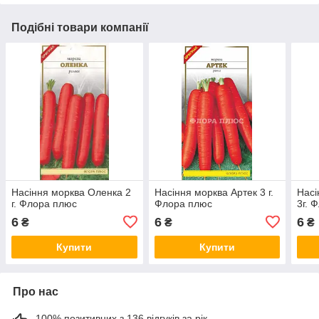
Подібні товари компанії
Насіння морква Оленка 2
Насіння морква Артек 3 г.
Насі
г. Флора плюс
Флора плюс
3г. 
6
6
6
₴
₴
₴
Купити
Купити
Про нас
100% позитивних з 136 відгуків за рік