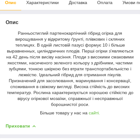
Опис
Характеристики
Доставка
Оплата
Умови п
Опис
Ранньостиглий партенокарпічний гібрид огірка для
вирощування у відкритому ґрунті, плівкових і скляних
теплицях. В одній листовій пазусі формує 10 і більше
выравненных, циліндричних плодів. Перші огірки з'являються
на 42 день після висіву насіння. Плоди з високими смаковими
якостями, насиченого зеленого кольору з дрібними, частими
зубцями, тонкою шкіркою без втрати транспортабельністю і
лежкістю. Ідеальний гібрид для отримання пікулів.
Призначений для засолювання, маринування і консервації,
споживання в свіжому вигляді. Висока стійкість до високих
температур. Рослина характеризується хорошою стійкістю до
вірусу огіркової мозаїки, справжньої і несправжньої
борошнистої роси.
Більше товару у нас на
сайті.
Приховати