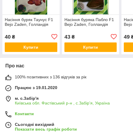
Насіння буряк Таунус F1
Насіння буряка Пабло F1
Насі
Bejo Zaden, Голландія
Bejo Zaden, Голландія
Bejo
40
43
49
₴
₴
Купити
Купити
Про нас
100% позитивних з 136 відгуків за рік
Працює з 19.01.2020
м. с.Забір'я
Київська обл. Фастівський р-н , с.Забір'я, Україна
Контакти
Сьогодні вихідний
Показати весь графік роботи