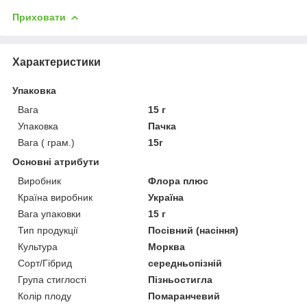
Приховати
Характеристики
Упаковка
Вага
15 г
Упаковка
Пачка
Вага ( грам.)
15г
Основні атрибути
Виробник
Флора плюс
Країна виробник
Україна
Вага упаковки
15 г
Тип продукції
Посівний (насіння)
Культура
Морква
Сорт/Гібрид
середньопізній
Група стиглості
Пізньостигла
Колір плоду
Помаранчевий