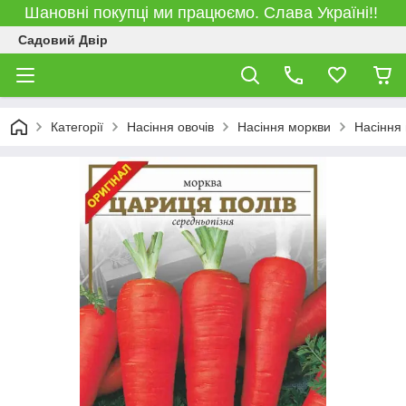
Шановні покупці ми працюємо. Слава Україні!!
Садовий Двір
Категорії
Насіння овочів
Насіння моркви
Насіння