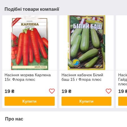
Подібні товари компанії
Насіння морква Карлена
Насіння кабачок Білий
Насі
15г. Флора плюс
баш 15 г Флора плюс
Гайд
плю
19
19
19
₴
₴
Купити
Купити
Про нас