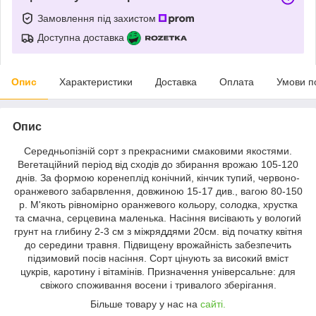
Замовлення під захистом
Доступна доставка
Опис
Характеристики
Доставка
Оплата
Умови п
Опис
Середньопізній сорт з прекрасними смаковими якостями.
Вегетаційний період від сходів до збирання врожаю 105-120
днів. За формою коренеплід конічний, кінчик тупий, червоно-
оранжевого забарвлення, довжиною 15-17 див., вагою 80-150
р. М'якоть рівномірно оранжевого кольору, солодка, хрустка
та смачна, серцевина маленька. Насіння висівають у вологий
грунт на глибину 2-3 см з міжряддями 20см. від початку квітня
до середини травня. Підвищену врожайність забезпечить
підзимовий посів насіння. Сорт цінують за високий вміст
цукрів, каротину і вітамінів. Призначення універсальне: для
свіжого споживання восени і тривалого зберігання.
Більше товару у нас на
сайті.