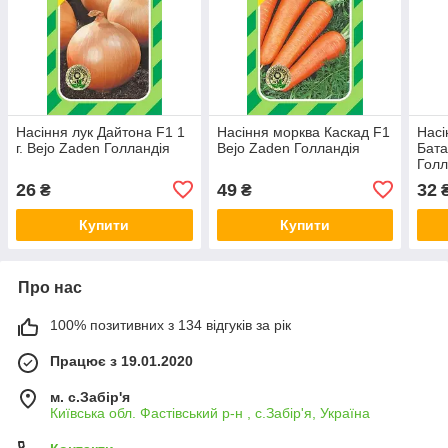
Насіння лук Дайтона F1 1
Насіння морква Каскад F1
Насі
г. Bejo Zaden Голландія
Bejo Zaden Голландія
Бата
Голл
26
49
32
₴
₴
Купити
Купити
Про нас
100% позитивних з 134 відгуків за рік
Працює з 19.01.2020
м. с.Забір'я
Київська обл. Фастівський р-н , с.Забір'я, Україна