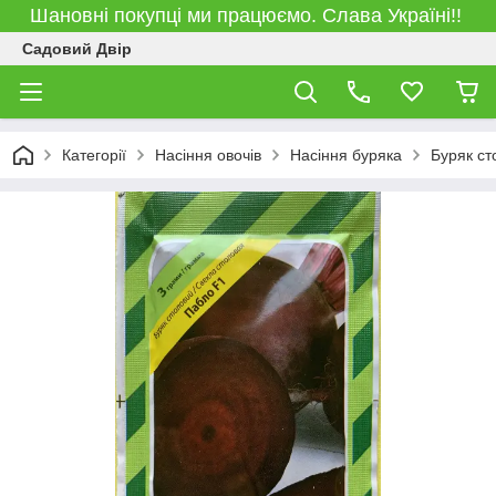
Шановні покупці ми працюємо. Слава Україні!!
Садовий Двір
Категорії
Насіння овочів
Насіння буряка
Буряк ст