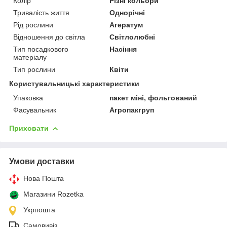
Колір
Різні кольори
Тривалість життя
Однорічні
Рід рослини
Агератум
Відношення до світла
Світлолюбні
Тип посадкового
Насіння
матеріалу
Тип рослини
Квіти
Користувальницькі характеристики
Упаковка
пакет міні, фольгований
Фасувальник
Агропакгруп
Приховати
Умови доставки
Нова Пошта
Магазини Rozetka
Укрпошта
Самовивіз