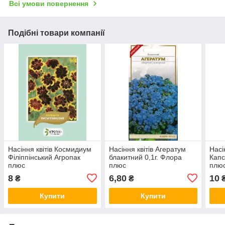
Всі умови повернення
Подібні товари компанії
Насіння квітів Космидиум
Насіння квітів Агератум
Насі
Філіппінський Агропак
блакитний 0,1г. Флора
Капс
плюс
плюс
плю
8
6,80
10
₴
₴
Купити
Купити