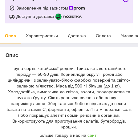
Замовлення під захистом
Доступна доставка
Опис
Характеристики
Доставка
Оплата
Умови п
Опис
Група сортів китайської редьки. Тривалість вегетаційного
періоду — 60-90 днів. Корнеплоди округлі, рожні або
циліндричні, з зеленувато-білою фарбою поверхні та світло-
зеленою м'якоттю. Маса від 500 г і більше (до 1 кг).
Холодостійка, вимоглива до світла, вологи, плодородства та
пухкого ґрунту. Сіють ранньою весною або влітку —
наприкінці липня. Зберігається Лобо в підвалах до весни.
Багата на вітамін С, ферменти, ефірні олії та мінеральні солі.
Лобо покращує апетит і обмін речовин в організмі.
Використовують для приготування салатів, бутербродів,
крошки.
Більше товару в нас на
сайті.