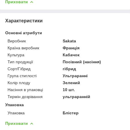
Приховати
Характеристики
Основні атрибути
Виробник
Sakata
Країна виробник
Франція
Культура
Кабачок
Тип продукції
Посівний (насіння)
Сорт/Гібрид
гібрид
Група стиглості
Ультраранні
Колір плоду
Зелений
Насіння в упаковці
10 шт.
Термін дозрівання
ультраранній
Упаковка
Упаковка
Блістер
Приховати