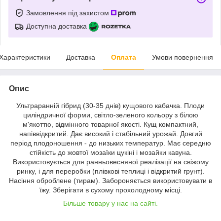
Замовлення під захистом
Доступна доставка
Характеристики
Доставка
Оплата
Умови повернення
Опис
Ультраранній гібрид (30-35 днів) кущового кабачка. Плоди
циліндричної форми, світло-зеленого кольору з білою
м'якоттю, відмінного товарної якості. Кущ компактний,
напіввідкритий. Дає високий і стабільний урожай. Довгий
період плодоношення - до низьких температур. Має середню
стійкість до жовтої мозаїки цукіні і мозайки кавуна.
Використовується для ранньовесняної реалізації на свіжому
ринку, і для переробки (плівкові теплиці і відкритий грунт).
Насіння оброблене (тирам). Забороняється використовувати в
їжу. Зберігати в сухому прохолодному місці.
Більше товару у нас на сайті.