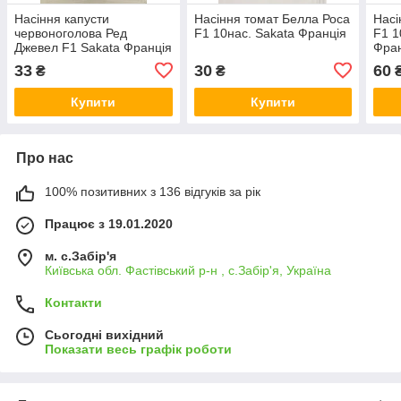
Насіння капусти
Насіння томат Белла Роса
Насі
червоноголова Ред
F1 10нас. Sakata Франція
F1 1
Джевел F1 Sakata Франція
Фра
33
30
60
₴
₴
Купити
Купити
Про нас
100% позитивних з 136 відгуків за рік
Працює з 19.01.2020
м. с.Забір'я
Київська обл. Фастівський р-н , с.Забір'я, Україна
Контакти
Сьогодні вихідний
Показати весь графік роботи