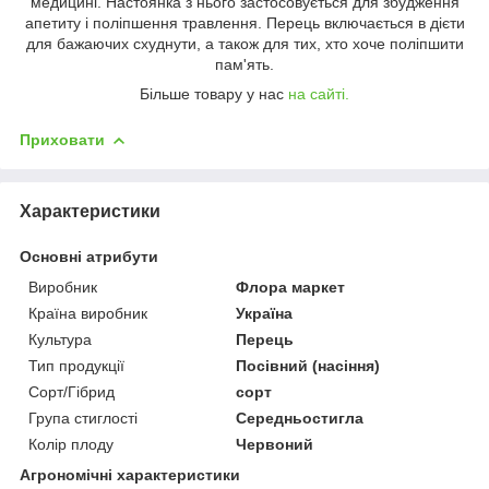
медицині. Настоянка з нього застосовується для збудження
апетиту і поліпшення травлення. Перець включається в дієти
для бажаючих схуднути, а також для тих, хто хоче поліпшити
пам'ять.
Більше товару у нас
на сайті.
Приховати
Характеристики
Основні атрибути
Виробник
Флора маркет
Країна виробник
Україна
Культура
Перець
Тип продукції
Посівний (насіння)
Сорт/Гібрид
сорт
Група стиглості
Середньостигла
Колір плоду
Червоний
Агрономічні характеристики