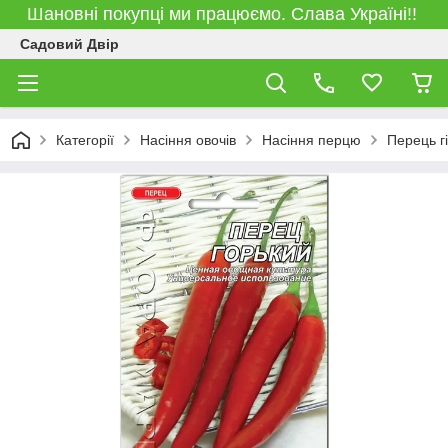
Шановні покупці ми працюємо. Слава Україні!!
Садовий Двір
Категорії
Насіння овочів
Насіння перцю
Перець г