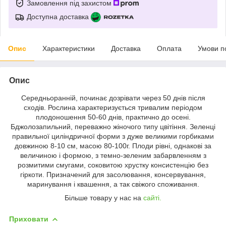
Замовлення під захистом
Доступна доставка
Опис
Характеристики
Доставка
Оплата
Умови п
Опис
Середньоранній, починає дозрівати через 50 днів після
сходів. Рослина характеризується тривалим періодом
плодоношення 50-60 днів, практично до осені.
Бджолозапильний, переважно жіночого типу цвітіння. Зеленці
правильної циліндричної форми з дуже великими горбиками
довжиною 8-10 см, масою 80-100г. Плоди рівні, однакові за
величиною і формою, з темно-зеленим забарвленням з
розмитими смугами, соковитою хрустку консистенцію без
гіркоти. Призначений для засолювання, консервування,
маринування і квашення, а так свіжого споживання.
Більше товару у нас на
сайті.
Приховати