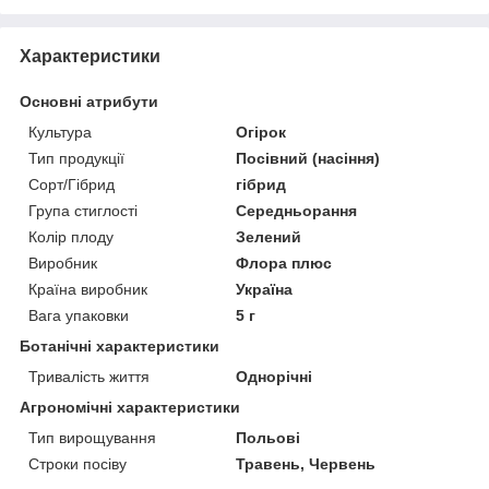
Характеристики
Основні атрибути
Культура
Огірок
Тип продукції
Посівний (насіння)
Сорт/Гібрид
гібрид
Група стиглості
Середньорання
Колір плоду
Зелений
Виробник
Флора плюс
Країна виробник
Україна
Вага упаковки
5 г
Ботанічні характеристики
Тривалість життя
Однорічні
Агрономічні характеристики
Тип вирощування
Польові
Строки посіву
Травень, Червень