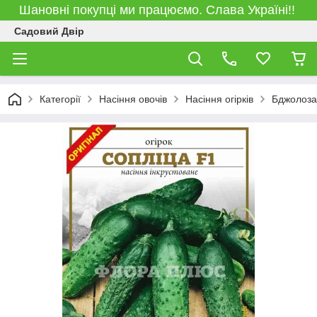
Шановні покупці ми працюємо. Слава Україні!!
Садовий Двір
Категорії
Насіння овочів
Насіння огірків
Бджолоза