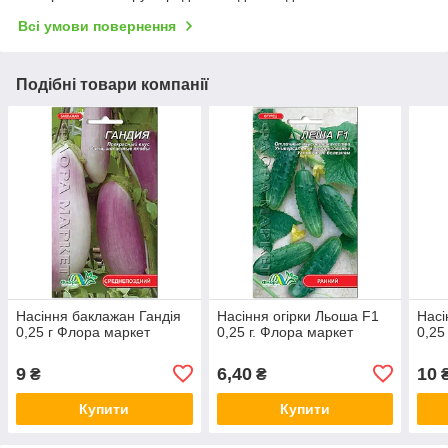
Всі умови повернення
Подібні товари компанії
Насіння баклажан Гандія
Насіння огірки Льоша F1
Насі
0,25 г Флора маркет
0,25 г. Флора маркет
0,25
9
6,40
10
₴
₴
Купити
Купити