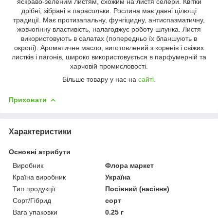
яскраво-зеленим листям, схожим на листя селери. Квітки
дрібні, зібрані в парасольки. Рослина має давні цілющі
традиції. Має протизапальну, фунгіцидну, антиспазматичну,
жовчогінну властивість, налагоджує роботу шлунка. Листя
використовують в салатах (попередньо їх бланшують в
окропі). Ароматичне масло, виготовлений з коренів і свіжих
листків і пагонів, широко використовується в парфумерній та
харчовій промисловості.
Більше товару у нас на
сайті.
Приховати
Характеристики
Основні атрибути
Виробник
Флора маркет
Країна виробник
Україна
Тип продукції
Посівний (насіння)
Сорт/Гібрид
сорт
Вага упаковки
0.25 г