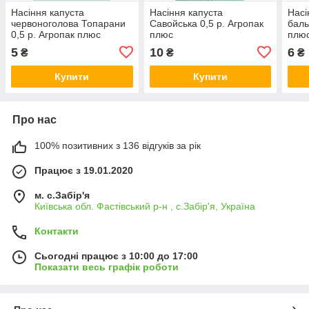
Насіння капуста
Насіння капуста
Насі
червоноголова Топарани
Савойська 0,5 р. Агропак
баль
0,5 р. Агропак плюс
плюс
плю
5
10
6
₴
₴
₴
Купити
Купити
Про нас
100% позитивних з 136 відгуків за рік
Працює з 19.01.2020
м. с.Забір'я
Київська обл. Фастівський р-н , с.Забір'я, Україна
Контакти
Сьогодні працює з 10:00 до 17:00
Показати весь графік роботи