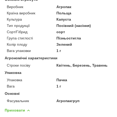
Виробник
Агропак
Країна виробник
Польща
Культура
Капуста
Тип продукції
Посівний (насіння)
Сорт/Гібрид
сорт
Група стиглості
Пізньостигла
Колір плоду
Зелений
Вага упаковки
1 г
Агрономічні характеристики
Строки посіву
Квітень, Березень, Травень
Упаковка
Упаковка
Пачка
Вага
1 г
Основні
Фасувальник
Агропакгруп
Приховати