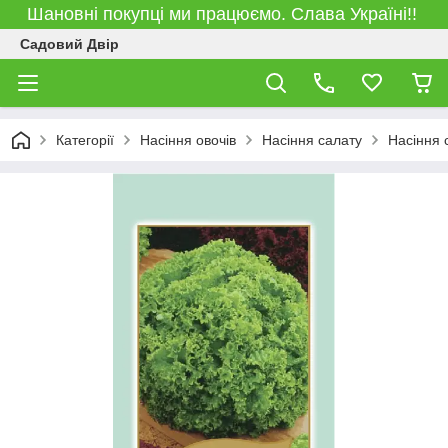
Шановні покупці ми працюємо. Слава Україні!!
Садовий Двір
Категорії
Насіння овочів
Насіння салату
Насіння 