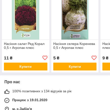
Насіння салат Ред Корал
Насіння селера Коренева
Насі
0,5 г Агропак плюс
0,5 г Агропак плюс
плюс
11
5
9
₴
₴
₴
Купити
Купити
Про нас
100% позитивних з 134 відгуків за рік
Працює з 19.01.2020
м. с.Забір'я