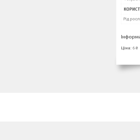
КОРИСТ
Рід рос
Інформ
Ціна:
6 ₴