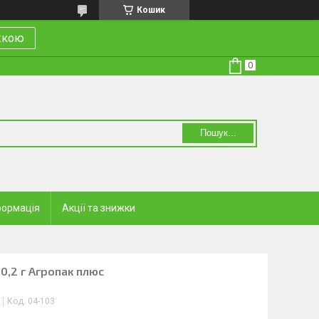
Кошик
ижкою
Пошук...
формація
Акції та знижки
 0,2 г Агропак плюс
Код:
04-103