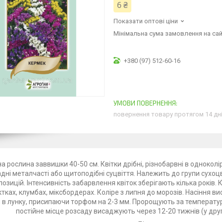
6 ₴
Показати оптові ціни
Мінімальна сума замовлення на сай
+380 (97) 512-60-16
повернення товару протягом 14 дн
а рослина заввишки 40-50 см. Квітки дрібні, різнобарвні в одноколі
дні металчасті або щитоподібні суцвіття. Належить до групи сухоцв
озицій. Інтенсивність забарвлення квіток зберігають кілька років
тках, клумбах, міксбордерах. Коліре з липня до морозів. Насіння висі
 в лунку, присипаючи торфом на 2-3 мм. Пророщують за температури 
постійне місце розсаду висаджують через 12-20 тижнів (у другі