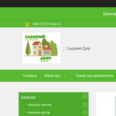
Шановн
+380 (97) 512-60-16
Садовий Двір
Головна
Категорії
Товар під замовлення
Категорії
Насіння овочів
Насіння квітів