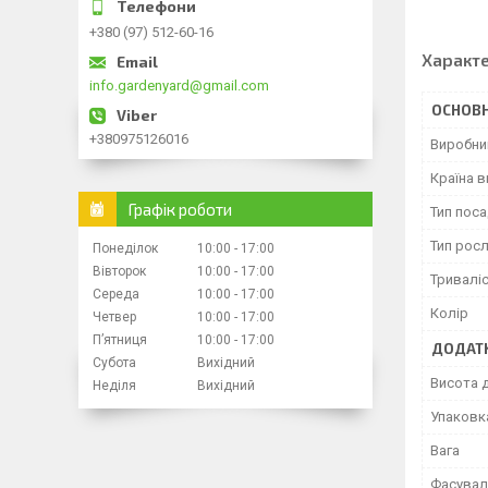
+380 (97) 512-60-16
Характ
info.gardenyard@gmail.com
ОСНОВН
+380975126016
Виробни
Країна 
Графік роботи
Тип пос
Тип рос
Понеділок
10:00
17:00
Вівторок
10:00
17:00
Тривалі
Середа
10:00
17:00
Колір
Четвер
10:00
17:00
Пʼятниця
10:00
17:00
ДОДАТК
Субота
Вихідний
Висота 
Неділя
Вихідний
Упаковк
Вага
Фасувал