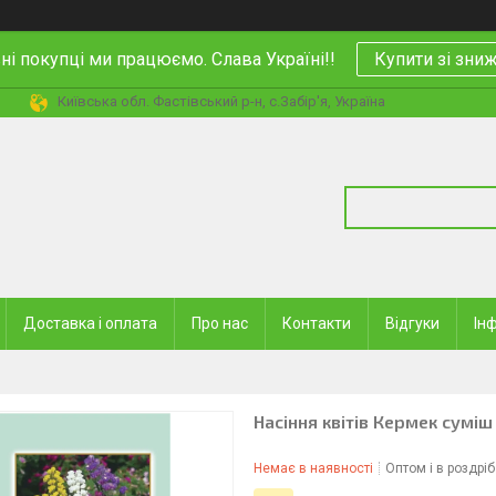
і покупці ми працюємо. Слава Україні!!
Купити зі зн
Київська обл. Фастівський р-н, с.Забір'я, Україна
Доставка і оплата
Про нас
Контакти
Відгуки
Ін
Насіння квітів Кермек суміш
Немає в наявності
Оптом і в роздріб