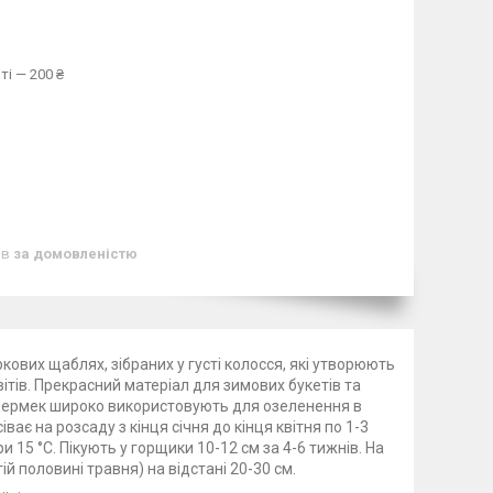
ті — 200 ₴
ів
за домовленістю
ркових щаблях, зібраних у густі колосся, які утворюють
ітів. Прекрасний матеріал для зимових букетів та
. Кермек широко використовують для озеленення в
ває на розсаду з кінця січня до кінця квітня по 1-3
15 °C. Пікують у горщики 10-12 см за 4-6 тижнів. На
й половині травня) на відстані 20-30 см.