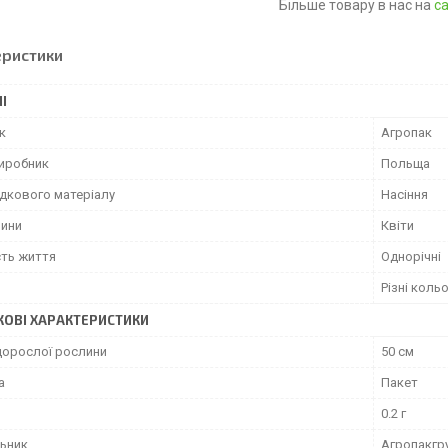
Більше товару в нас на
са
еристики
І
к
Агропак
виробник
Польща
адкового матеріалу
Насіння
лини
Квіти
сть життя
Однорічні
Різні коль
ОВІ ХАРАКТЕРИСТИКИ
дорослої рослини
50 см
а
Пакет
0.2 г
ьник
Агропакгр