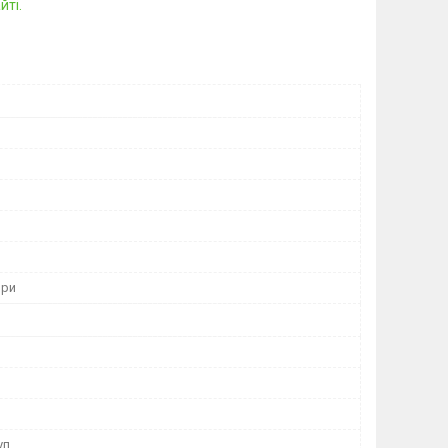
йті.
ори
уп