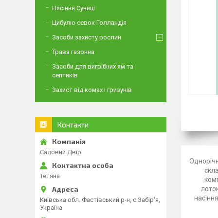
Насіння Суниці
Цибулю севок Голландія
Засоби захисту рослин
Трава газонна
Засоби для вигрібних ям та
септиків
Захист від комах і гризунів
Контакти
Садовий Двір
Однорічн
скла
Тетяна
комп
лоток
насіння
Київська обл. Фастівський р-н, с.Забір'я,
Україна