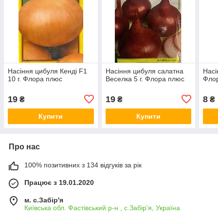
Насіння цибуля Кенді F1
Насіння цибуля салатна
Насі
10 г. Флора плюс
Веселка 5 г. Флора плюс
Фло
19
19
8
₴
₴
₴
Купити
Купити
Про нас
100% позитивних з 134 відгуків за рік
Працює з 19.01.2020
м. с.Забір'я
Київська обл. Фастівський р-н , с.Забір'я, Україна