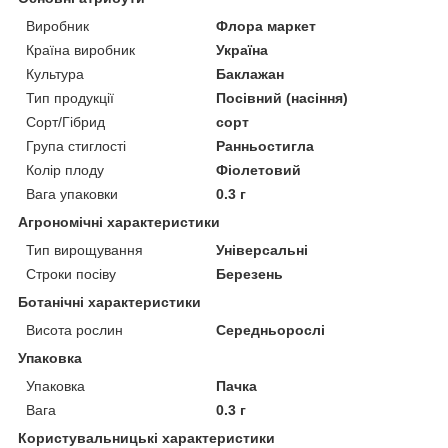
Виробник
Флора маркет
Країна виробник
Україна
Культура
Баклажан
Тип продукції
Посівний (насіння)
Сорт/Гібрид
сорт
Група стиглості
Ранньостигла
Колір плоду
Фіолетовий
Вага упаковки
0.3 г
Агрономічні характеристики
Тип вирощування
Універсальні
Строки посіву
Березень
Ботанічні характеристики
Висота рослин
Середньорослі
Упаковка
Упаковка
Пачка
Вага
0.3 г
Користувальницькі характеристики