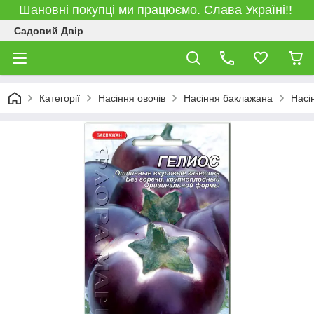
Шановні покупці ми працюємо. Слава Україні!!
Садовий Двір
Категорії
Насіння овочів
Насіння баклажана
Насі