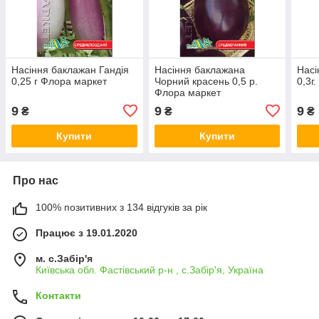
Насіння баклажан Гандія
Насіння баклажана
Насі
0,25 г Флора маркет
Чорний красень 0,5 р.
0,3г
Флора маркет
9
9
9
₴
₴
₴
Купити
Купити
Про нас
100% позитивних з 134 відгуків за рік
Працює з 19.01.2020
м. с.Забір'я
Київська обл. Фастівський р-н , с.Забір'я, Україна
Контакти