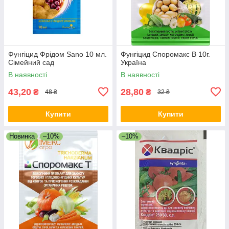
Фунгіцид Фрідом Sano 10 мл.
Фунгіцид Споромакс В 10г.
Сімейний сад
Україна
В наявності
В наявності
43,20
28,80
₴
₴
48 ₴
32 ₴
Купити
Купити
Новинка
–10%
–10%