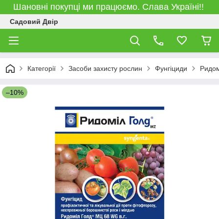
Шановні покупці ми працюємо. Слава Україні!!
Садовий Двір
Категорії
Засоби захисту рослин
Фунгіциди
Ридом
–10%