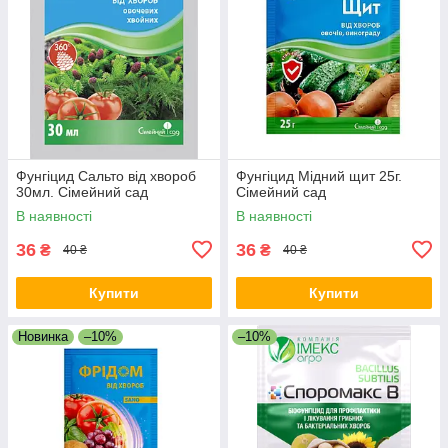
Фунгіцид Сальто від хвороб
Фунгіцид Мідний щит 25г.
30мл. Сімейний сад
Сімейний сад
В наявності
В наявності
36
36
₴
₴
40 ₴
40 ₴
Купити
Купити
Новинка
–10%
–10%