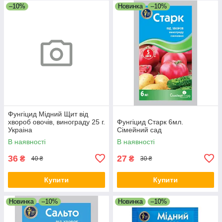
–10%
Новинка
–10%
Фунгіцид Мідний Щит від
хвороб овочів, винограду 25 г.
Фунгіцид Старк 6мл.
Украіна
Сімейний сад
В наявності
В наявності
36
27
₴
₴
40 ₴
30 ₴
Купити
Купити
Новинка
–10%
Новинка
–10%