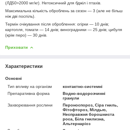
(ЛД50>2000 мг/кг). Нетоксичний для бджіл і птахів.
Максимальна кількість оброблень за сезон — 3 (але не більш
ніж дві поспіль).
Термін очікування після оброблення: огірки — 10 днів;
картопля, томати — 14 днів; виноградники — 25 днів; цибуля
(крім перо) — 30 днів.
Приховати
Характеристики
Основні
Тип впливу на організм
контактно-системні
Препаративна форма
Водно-водорозчинні
гранули
Захворювання рослини
Пероноспороз, Сіра гниль,
Фітофтороз, Мілдью,
Несправжня борошниста
роса, Біла гнилизна,
Альтернаріоз