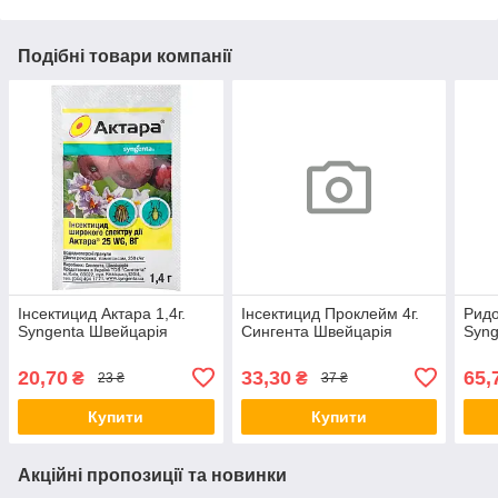
Подібні товари компанії
Інсектицид Актара 1,4г.
Інсектицид Проклейм 4г.
Ридо
Syngenta Швейцарія
Сингента Швейцарія
Syn
20,70
33,30
65,
₴
₴
23 ₴
37 ₴
Купити
Купити
Акційні пропозиції та новинки