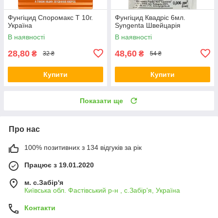
Фунгіцид Споромакс Т 10г.
Фунгіцид Квадріс 6мл.
Україна
Syngenta Швейцарія
В наявності
В наявності
28,80
48,60
₴
₴
32 ₴
54 ₴
Купити
Купити
Показати ще
Про нас
100% позитивних з 134 відгуків за рік
Працює з 19.01.2020
м. с.Забір'я
Київська обл. Фастівський р-н , с.Забір'я, Україна
Контакти