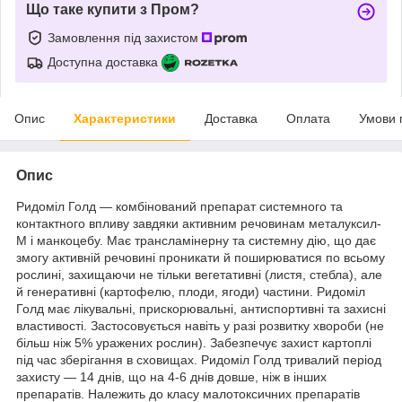
Що таке купити з Пром?
Замовлення під захистом
Доступна доставка
Опис
Характеристики
Доставка
Оплата
Умови 
Опис
Ридоміл Голд — комбінований препарат системного та
контактного впливу завдяки активним речовинам металуксил-
М і манкоцебу. Має трансламінерну та системну дію, що дає
змогу активній речовині проникати й поширюватися по всьому
рослині, захищаючи не тільки вегетативні (листя, стебла), але
й генеративні (картофелю, плоди, ягоди) частини. Ридоміл
Голд має лікувальні, прискорювальні, антиспортивні та захисні
властивості. Застосовується навіть у разі розвитку хвороби (не
більш ніж 5% уражених рослин). Забезпечує захист картоплі
під час зберігання в сховищах. Ридоміл Голд тривалий період
захисту — 14 днів, що на 4-6 днів довше, ніж в інших
препаратів. Належить до класу малотоксичних препаратів