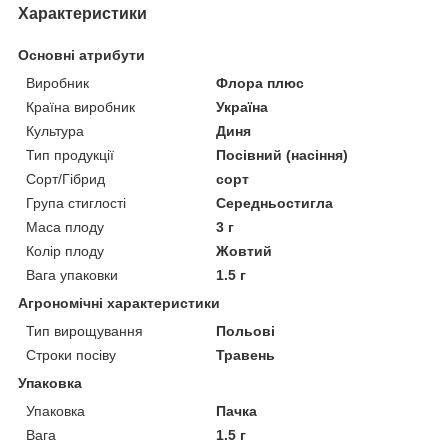
Характеристики
Основні атрибути
Виробник
Флора плюс
Країна виробник
Україна
Культура
Диня
Тип продукції
Посівний (насіння)
Сорт/Гібрид
сорт
Група стиглості
Середньостигла
Маса плоду
3 г
Колір плоду
Жовтий
Вага упаковки
1.5 г
Агрономічні характеристики
Тип вирощування
Польові
Строки посіву
Травень
Упаковка
Упаковка
Пачка
Вага
1.5 г