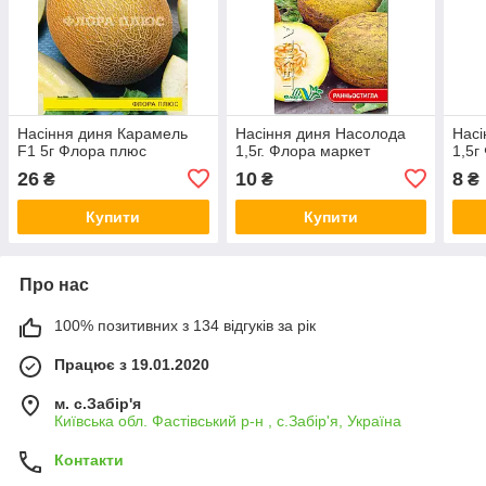
Насіння диня Карамель
Насіння диня Насолода
Насі
F1 5г Флора плюс
1,5г. Флора маркет
1,5г
26
10
8
₴
₴
₴
Купити
Купити
Про нас
100% позитивних з 134 відгуків за рік
Працює з 19.01.2020
м. с.Забір'я
Київська обл. Фастівський р-н , с.Забір'я, Україна
Контакти