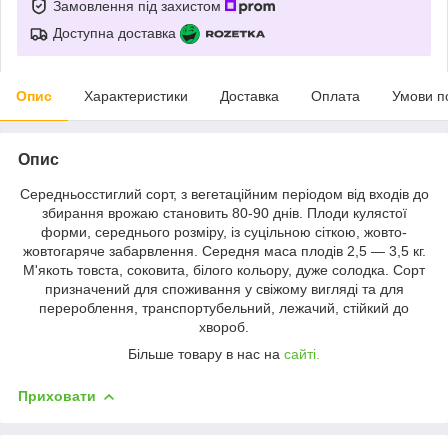
Замовлення під захистом
Доступна доставка
Опис
Характеристики
Доставка
Оплата
Умови п
Опис
Середньосстиглий сорт, з вегетаційним періодом від входів до
збирання врожаю становить 80-90 днів. Плоди кулястої
форми, середнього розміру, із суцільною сіткою, жовто-
жовтогаряче забарвлення. Середня маса плодів 2,5 — 3,5 кг.
М'якоть товста, соковита, білого кольору, дуже солодка. Сорт
призначений для споживання у свіжому вигляді та для
перероблення, транспортубельний, лежачий, стійкий до
хвороб.
Більше товару в нас на
сайті.
Приховати