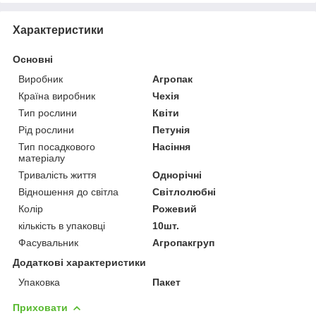
Характеристики
Основні
Виробник
Агропак
Країна виробник
Чехія
Тип рослини
Квіти
Рід рослини
Петунія
Тип посадкового
Насіння
матеріалу
Тривалість життя
Однорічні
Відношення до світла
Світлолюбні
Колір
Рожевий
кількість в упаковці
10шт.
Фасувальник
Агропакгруп
Додаткові характеристики
Упаковка
Пакет
Приховати