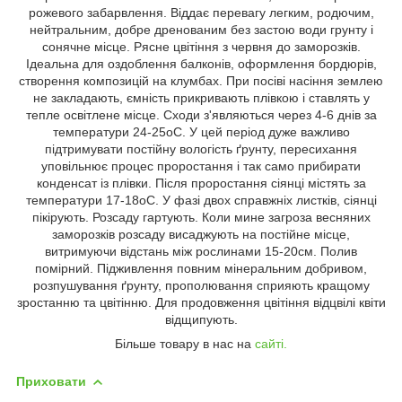
рожевого забарвлення. Віддає перевагу легким, родючим,
нейтральним, добре дренованим без застою води грунту і
сонячне місце. Рясне цвітіння з червня до заморозків.
Ідеальна для оздоблення балконів, оформлення бордюрів,
створення композицій на клумбах. При посіві насіння землею
не закладають, ємність прикривають плівкою і ставлять у
тепле освітлене місце. Сходи з'являються через 4-6 днів за
температури 24-25оС. У цей період дуже важливо
підтримувати постійну вологість ґрунту, пересихання
уповільнює процес проростання і так само прибирати
конденсат із плівки. Після проростання сіянці містять за
температури 17-18оС. У фазі двох справжніх листків, сіянці
пікірують. Розсаду гартують. Коли мине загроза весняних
заморозків розсаду висаджують на постійне місце,
витримуючи відстань між рослинами 15-20см. Полив
помірний. Підживлення повним мінеральним добривом,
розпушування ґрунту, прополювання сприяють кращому
зростанню та цвітінню. Для продовження цвітіння відцвілі квіти
відщипують.
Більше товару в нас на
сайті.
Приховати