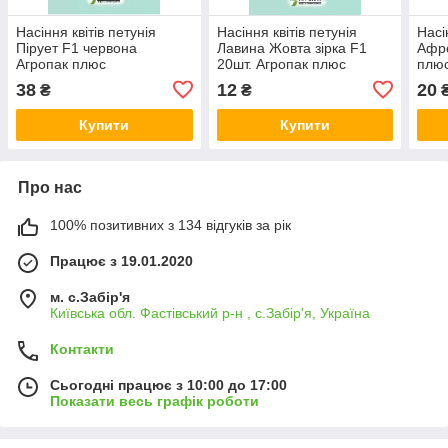
Насіння квітів петунія
Насіння квітів петунія
Насі
Пірует F1 червона
Лавина Жовта зірка F1
Афро
Агропак плюс
20шт. Агропак плюс
плю
38
12
20
₴
₴
Купити
Купити
Про нас
100% позитивних з 134 відгуків за рік
Працює з 19.01.2020
м. с.Забір'я
Київська обл. Фастівський р-н , с.Забір'я, Україна
Контакти
Сьогодні працює з 10:00 до 17:00
Показати весь графік роботи