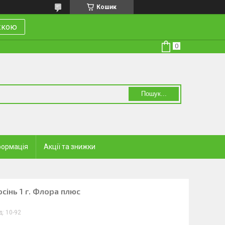
Кошик
ижкою
Пошук...
формація
Акції та знижки
осінь 1 г. Флора плюс
д:
10-92