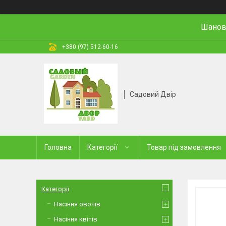
Шановн
+380 (97) 512-60-16
Садовий Двір
Головна
Категорії
Товар під замовлення
Категорії
Насіння овочів
Насіння квітів