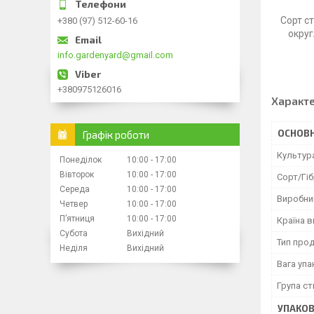
Сорт с
+380 (97) 512-60-16
округ
info.gardenyard@gmail.com
+380975126016
Характ
ОСНОВН
Графік роботи
Культур
Понеділок
10:00
17:00
Вівторок
10:00
17:00
Сорт/Гі
Середа
10:00
17:00
Виробни
Четвер
10:00
17:00
Пʼятниця
10:00
17:00
Країна 
Субота
Вихідний
Тип прод
Неділя
Вихідний
Вага уп
Група ст
УПАКО