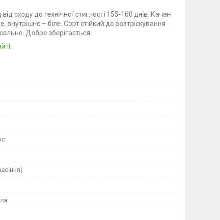
ід сходу до технічної стиглості 155-160 днів. Качан
, внутрішнє – біле. Сорт стійкий до розтріскування
сальне. Добре зберігається.
йті.
юс
насіння)
гла