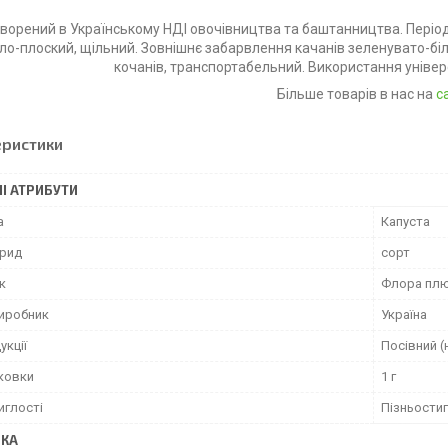
творений в Українському НДІ овочівництва та баштанництва. Період в
ло-плоский, щільний. Зовнішнє забарвлення качанів зеленувато-біле
кочанів, транспортабельний. Використання універ
Більше товарів в нас на
са
еристики
І АТРИБУТИ
а
Капуста
брид
сорт
к
Флора пл
виробник
Україна
укції
Посівний (
аковки
1 г
иглості
Пізньости
ВКА