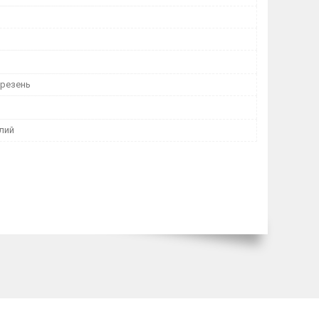
ерезень
лий