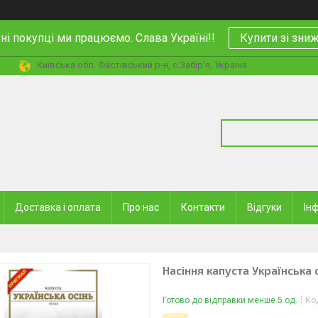
і покупці ми працюємо. Слава Україні!!
Купити зі зн
Київська обл. Фастівський р-н, с.Забір'я, Україна
Доставка і оплата
Про нас
Контакти
Відгуки
Ін
Насіння капуста Українська 
Готово до відправки менше 5 од.
Ко