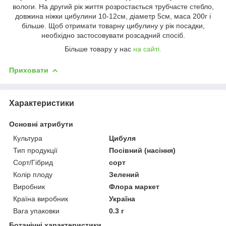
вологи. На другий рік життя розростається трубчасте стебло,
довжина ніжки цибулини 10-12см, діаметр 5см, маса 200г і
більше. Щоб отримати товарну цибулину у рік посадки,
необхідно застосовувати розсадний спосіб.
Більше товару у нас
на сайті.
Приховати
Характеристики
Основні атрибути
Культура
Цибуля
Тип продукції
Посівний (насіння)
Сорт/Гібрид
сорт
Колір плоду
Зелений
Виробник
Флора маркет
Країна виробник
Україна
Вага упаковки
0.3 г
Ботанічні характеристики