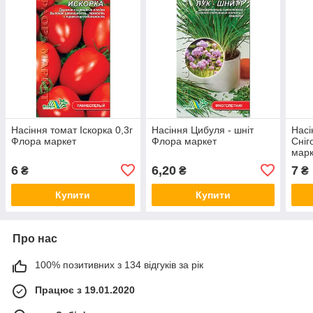
Насіння томат Іскорка 0,3г
Насіння Цибуля - шніт
Насі
Флора маркет
Флора маркет
Сніг
марк
6
6,20
7
₴
₴
₴
Купити
Купити
Про нас
100% позитивних з 134 відгуків за рік
Працює з 19.01.2020