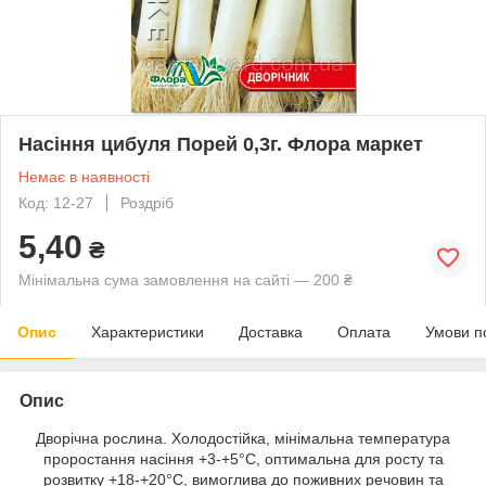
Насіння цибуля Порей 0,3г. Флора маркет
Немає в наявності
Код: 12-27
Роздріб
5,40
₴
Мінімальна сума замовлення на сайті — 200 ₴
Опис
Характеристики
Доставка
Оплата
Умови п
Опис
Дворічна рослина. Холодостійка, мінімальна температура
проростання насіння +3-+5°С, оптимальна для росту та
розвитку +18-+20°С, вимоглива до поживних речовин та