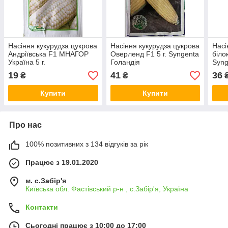
Насіння кукурудза цукрова
Насіння кукурудза цукрова
Насі
Андріївська F1 МНАГОР
Оверленд F1 5 г. Syngenta
біло
Україна 5 г.
Голандія
Syng
19
41
36
₴
₴
Купити
Купити
Про нас
100% позитивних з 134 відгуків за рік
Працює з 19.01.2020
м. с.Забір'я
Київська обл. Фастівський р-н , с.Забір'я, Україна
Контакти
Сьогодні працює з 10:00 до 17:00