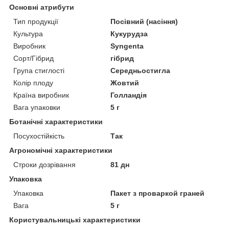
Основні атрибути
Тип продукції
Посівний (насіння)
Культура
Кукурудза
Виробник
Syngenta
Сорт/Гібрид
гібрид
Група стиглості
Середньостигла
Колір плоду
Жовтий
Країна виробник
Голландія
Вага упаковки
5 г
Ботанічні характеристики
Посухостійкість
Так
Агрономічні характеристики
Строки дозрівання
81 дн
Упаковка
Упаковка
Пакет з проваркой граней
Вага
5 г
Користувальницькі характеристики