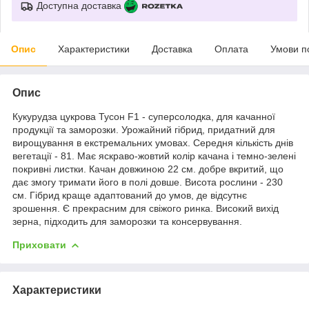
Доступна доставка
Опис
Характеристики
Доставка
Оплата
Умови п
Опис
Кукурудза цукрова Тусон F1 - суперсолодка, для качанної
продукції та заморозки. Урожайний гібрид, придатний для
вирощування в екстремальних умовах. Середня кількість днів
вегетації - 81. Має яскраво-жовтий колір качана і темно-зелені
покривні листки. Качан довжиною 22 см. добре вкритий, що
дає змогу тримати його в полі довше. Висота рослини - 230
см. Гібрид краще адаптований до умов, де відсутнє
зрошення. Є прекрасним для свіжого ринка. Високий вихід
зерна, підходить для заморозки та консервування.
Приховати
Характеристики